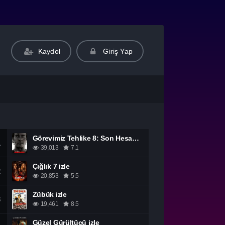
Kaydol
Giriş Yap
Görevimiz Tehlike 8: Son Hesaplaşma izle
1
39,013
7.1
Çığlık 7 izle
2
20,853
5.5
Zübük izle
3
19,461
8.5
Güzel Gürültücü izle