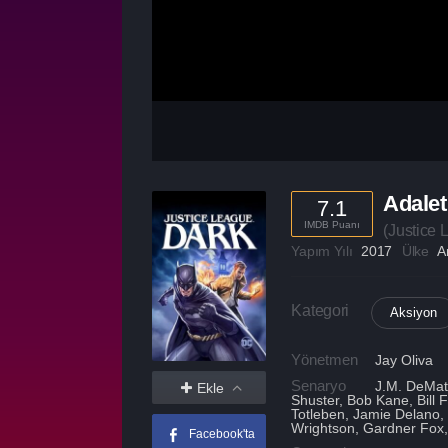
Adalet 
7.1
IMDB Puanı
(
Justice 
Yapım Yılı
2017
Ülke
A
Kategori
Aksiyon
Yönetmen
Jay Oliva
Senaryo
J.M. DeMatte
Ekle
Shuster, Bob Kane, Bill 
Totleben, Jamie Delano,
Wrightson, Gardner Fox
Facebook'ta