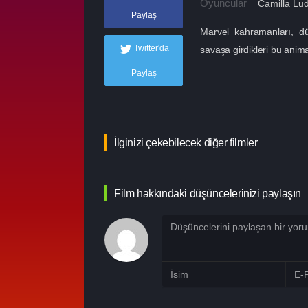
Oyuncular
Camilla Lu
Paylaş
Marvel kahramanları, dü
Twitter'da
savaşa girdikleri bu anima
Paylaş
İlginizi çekebilecek diğer filmler
Film hakkındaki düşüncelerinizi paylaşın