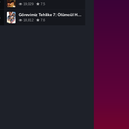
4
19,029
7.5
Görevimiz Tehlike 7: Ölümcül Hesaplaşma Bölüm 1 izle
5
18,812
7.6