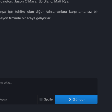
ddington
,
Jason O'Mara
,
JB Blanc
,
Matt Ryan
nya için tehlike olan diğer kahramanlara karşı amansız bir
syon filminde bir araya geliyorlar.
Gönder
Spoiler