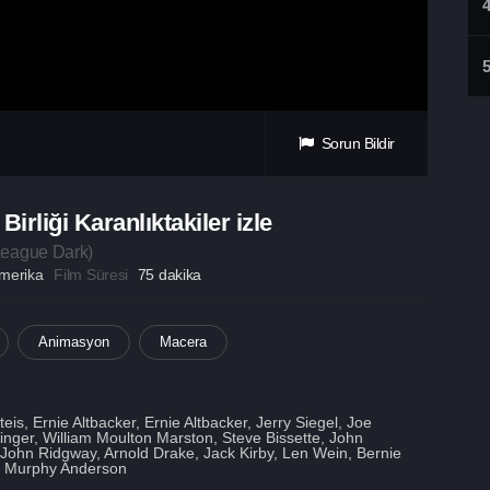
Sorun Bildir
Birliği Karanlıktakiler izle
League Dark
)
merika
Film Süresi
75 dakika
Animasyon
Macera
is, Ernie Altbacker, Ernie Altbacker, Jerry Siegel, Joe
Finger, William Moulton Marston, Steve Bissette, John
 John Ridgway, Arnold Drake, Jack Kirby, Len Wein, Bernie
, Murphy Anderson