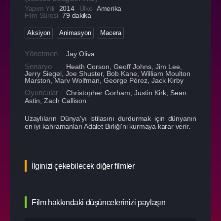
Yapım Yılı
2014
Ülke
Amerika
Film Süresi
79 dakika
Aksiyon
Animasyon
Macera
Yönetmen
Jay Oliva
Senaryo
Heath Corson, Geoff Johns, Jim Lee,
Jerry Siegel, Joe Shuster, Bob Kane, William Moulton
Marston, Marv Wolfman, George Pérez, Jack Kirby
Oyuncular
Christopher Gorham
,
Justin Kirk
,
Sean
Astin
,
Zach Callison
Uzaylıların Dünya'yı istilasını durdurmak için dünyanın
en iyi kahramanları Adalet Birliği'ni kurmaya karar verir.
İlginizi çekebilecek diğer filmler
Film hakkındaki düşüncelerinizi paylaşın