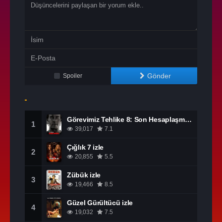
Gönder
Spoiler
Görevimiz Tehlike 8: Son Hesaplaşma izle
1
39,017
7.1
Çığlık 7 izle
2
20,855
5.5
Zübük izle
3
19,466
8.5
Güzel Gürültücü izle
4
19,032
7.5