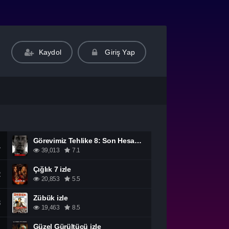
Kaydol
Giriş Yap
Görevimiz Tehlike 8: Son Hesaplaşma izle
1
39,013
7.1
Çığlık 7 izle
2
20,853
5.5
Zübük izle
3
19,463
8.5
Güzel Gürültücü izle