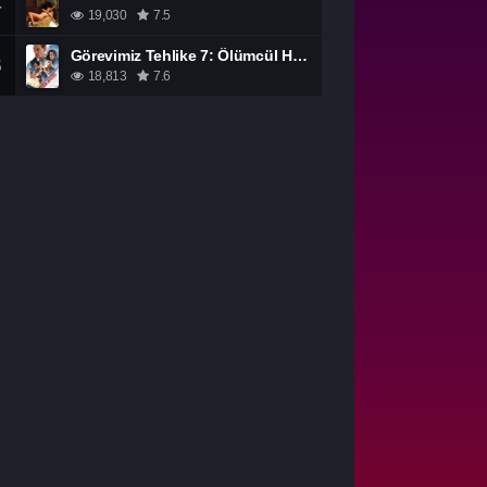
4
19,030
7.5
Görevimiz Tehlike 7: Ölümcül Hesaplaşma Bölüm 1 izle
5
18,813
7.6