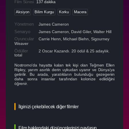
Film Süresi
137 dakika
Aksiyon
Bilim Kurgu
Korku
Macera
Yönetmen
James Cameron
Senaryo
James Cameron, David Giler, Walter Hill
Oyuncular
Carrie Henn
,
Michael Biehn
,
Sigourney
Weaver
Ödüller
2 Oscar Kazandı. 20 ödül & 25 adaylık.
total
Nostromo'da hayatta kalan tek kişi olan Teğmen Ellen
Ripley, yarım asırlık derin uykudan uyanır ve Dünya'ya
getirilir. Bu arada, yaratıkların bulunduğu gezegenin
daha sonra insanlar tarafından kolonize edildiğini
öğrenir.
İlginizi çekebilecek diğer filmler
Film hakkındaki düşüncelerinizi paylaşın