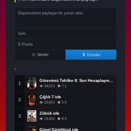
Gönder
Spoiler
Görevimiz Tehlike 8: Son Hesaplaşma izle
1
39,013
7.1
Çığlık 7 izle
2
20,853
5.5
Zübük izle
3
19,462
8.5
Güzel Gürültücü izle