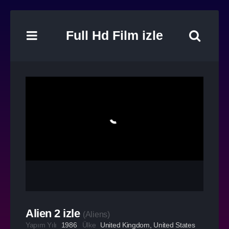
Full Hd Film izle
Alien 2 izle
(
Aliens
)
Yapım Yılı
1986
Ülke
United Kingdom
,
United States