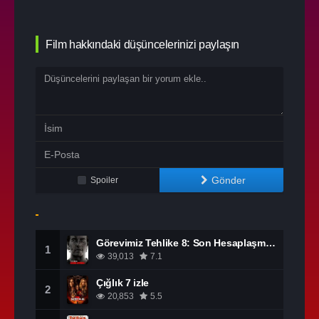
Film hakkındaki düşüncelerinizi paylaşın
Gönder
Spoiler
Görevimiz Tehlike 8: Son Hesaplaşma izle
1
39,013
7.1
Çığlık 7 izle
2
20,853
5.5