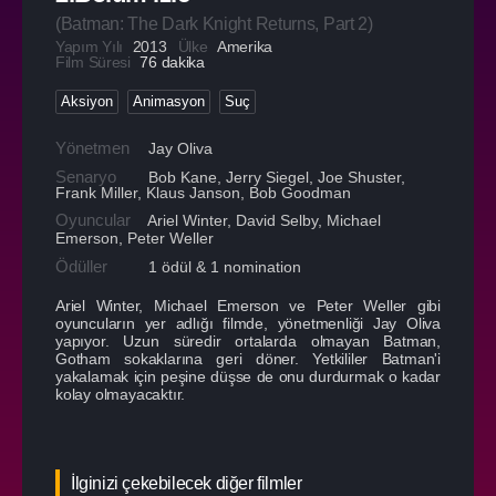
(
Batman: The Dark Knight Returns, Part 2
)
Yapım Yılı
2013
Ülke
Amerika
Film Süresi
76 dakika
Aksiyon
Animasyon
Suç
Yönetmen
Jay Oliva
Senaryo
Bob Kane, Jerry Siegel, Joe Shuster,
Frank Miller, Klaus Janson, Bob Goodman
Oyuncular
Ariel Winter
,
David Selby
,
Michael
Emerson
,
Peter Weller
Ödüller
1 ödül & 1 nomination
Ariel Winter, Michael Emerson ve Peter Weller gibi
oyuncuların yer adlığı filmde, yönetmenliği Jay Oliva
yapıyor. Uzun süredir ortalarda olmayan Batman,
Gotham sokaklarına geri döner. Yetkililer Batman'i
yakalamak için peşine düşse de onu durdurmak o kadar
kolay olmayacaktır.
İlginizi çekebilecek diğer filmler