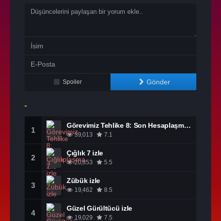
Gönder
Spoiler
Görevimiz Tehlike 8: Son Hesaplaşma izle
1
39,013
7.1
Çığlık 7 izle
2
20,853
5.5
Zübük izle
3
19,462
8.5
Güzel Gürültücü izle
4
19,029
7.5