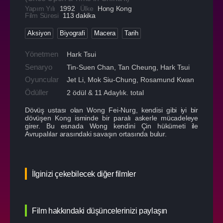
Yapım Yılı
1992
Ülke
Hong Kong
Film Süresi
113 dakika
Aksiyon
Biyografi
Macera
Tarih
Yönetmen
Hark Tsui
Senaryo
Tin-Suen Chan, Tan Cheung, Hark Tsui
Oyuncular
Jet Li
,
Mok Siu-Chung
,
Rosamund Kwan
Ödüller
2 ödül & 11 Adaylık. total
Dövüş ustası olan Wong Fei-Nurg, kendisi gibi iyi bir
dövüşen Kong isminde bir paralı askerle mücadeleye
girer. Bu esnada Wong kendini Çin hükümeti ile
Avrupalılar arasındaki savaşın ortasında bulur.
İlginizi çekebilecek diğer filmler
Film hakkındaki düşüncelerinizi paylaşın