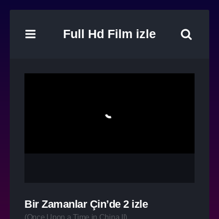
Full Hd Film izle
Bir Zamanlar Çin’de 2 izle
(
Once Upon a Time in China II
)