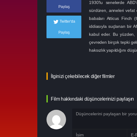
1930'lu senelerde ABD'
Paylaş
sürdüren, anneleri vefat
babaları Atticus Finch 
Twitter'da
iddiasıyla suçlanan bir A
Paylaş
kabul eder. Bu yüzden,
çevreden birçok tepki gel
haksızlık yapıldığını dü
İlginizi çekebilecek diğer filmler
Film hakkındaki düşüncelerinizi paylaşın