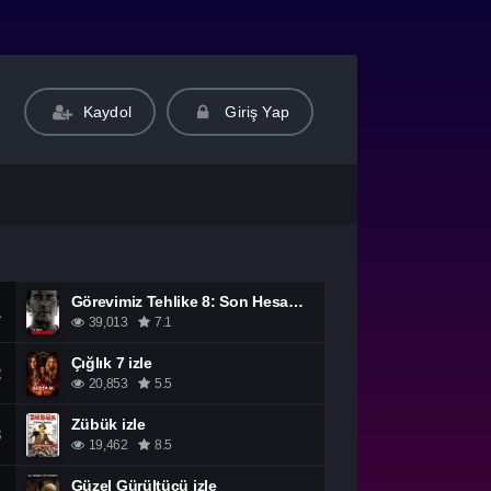
Kaydol
Giriş Yap
Görevimiz Tehlike 8: Son Hesaplaşma izle
1
39,013
7.1
Çığlık 7 izle
2
20,853
5.5
Zübük izle
3
19,462
8.5
Güzel Gürültücü izle