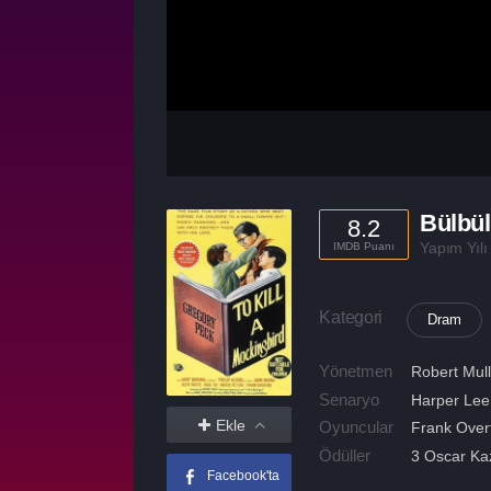
Bülbül
8.2
Yapım Yıl
IMDB Puanı
Kategori
Dram
Yönetmen
Robert Mul
Senaryo
Harper Lee
Ekle
Oyuncular
Frank Over
Ödüller
3 Oscar Kaz
Facebook'ta