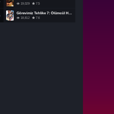
4
19,029
7.5
Görevimiz Tehlike 7: Ölümcül Hesaplaşma Bölüm 1 izle
5
18,812
7.6