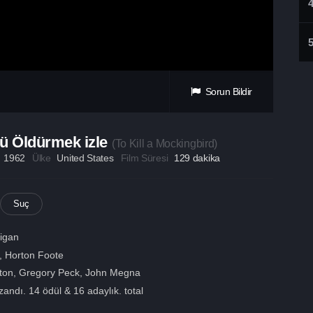
Sorun Bildir
ü Öldürmek izle
(
To Kill a Mockingbird
)
ı
1962
Ülke
United States
Film Süresi
129 dakika
Suç
ligan
, Horton Foote
ton
,
Gregory Peck
,
John Megna
andı. 14 ödül & 16 adaylık. total