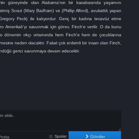
nin güneyinde olan Alabama'nın bir kasabasında yaşamını
 etmiş Scout (Mary Badham) ve (Phillip Alford), avukatlık yapan
(Gregory Peck) ile kalıyordur. Genç bir kadına tecavüz etme
fro Amerikalı'yı savunmak için görev, Finch'e verilir. O da bunu
 o dönemin ırkçı ortamında hem Finch'e hem de çocuklarına
mesine neden olacaktır. Fakat çok erdemli bir insan olan Finch,
şündüğü genci savunmaya devam edecektir.
Gönder
Spoiler