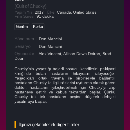
(
Cult of Chucky
)
Yapım Yılı
2017
Ülke
Canada
,
United States
Film Süresi
91 dakika
Gerilim
Korku
Yönetmen
Don Mancini
Senaryo
Don Mancini
Oyuncular
Alex Vincent
,
Allison Dawn Doiron
,
Brad
Dourif
Chucky'nin yaşattığı trajedi sonucu kendilerini psikiyatri
kliniğinde bulan hastaların hikayesini izleyeceğiz.
Yaşadıkları ortak travma ile birbirleriyle bağlantılı
hastaların Chucky ile ilgili sözlerini uydurma olarak gören
doktor, hastalarını iyileştirebilmek için Chucky'yi alıp
hastaneye getirir ve kabus tekrardan başlar. Çünkü
Chucky tek tek hastaların peşine düşerek dehşeti
yaşatmaya başlar.
İlginizi çekebilecek diğer filmler