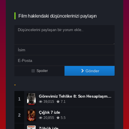
Film hakkındaki düşüncelerinizi paylaşın
Gönder
Spoiler
Görevimiz Tehlike 8: Son Hesaplaşma izle
1
39,015
7.1
Çığlık 7 izle
2
20,855
5.5
Zübük izle