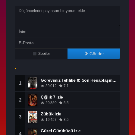
Gönder
Spoiler
Görevimiz Tehlike 8: Son Hesaplaşma izle
1
39,012
7.1
Çığlık 7 izle
2
20,850
5.5
Zübük izle
3
19,457
8.5
Güzel Gürültücü izle
4