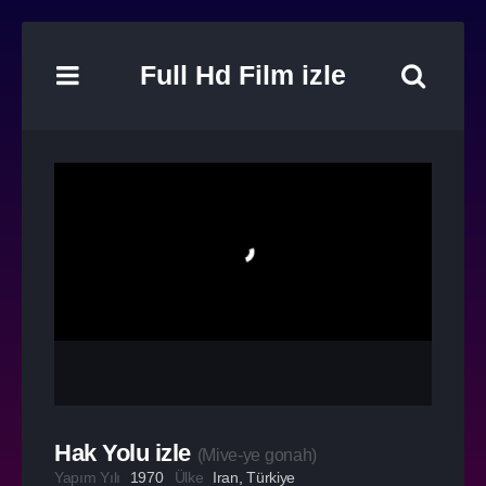
Full Hd Film izle
Hak Yolu izle
(
Mive-ye gonah
)
Yapım Yılı
1970
Ülke
Iran
,
Türkiye