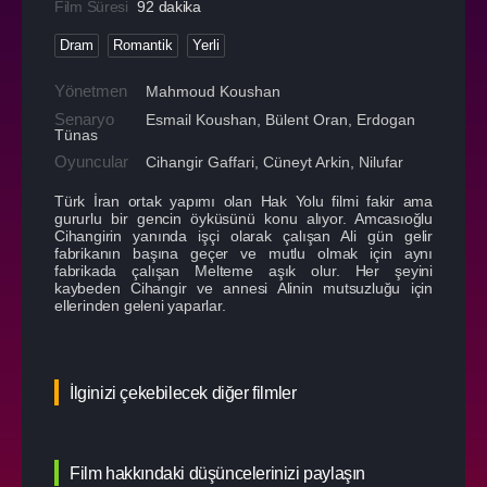
Film Süresi
92 dakika
Dram
Romantik
Yerli
Yönetmen
Mahmoud Koushan
Senaryo
Esmail Koushan, Bülent Oran, Erdogan
Tünas
Oyuncular
Cihangir Gaffari
,
Cüneyt Arkin
,
Nilufar
Türk İran ortak yapımı olan Hak Yolu filmi fakir ama
gururlu bir gencin öyküsünü konu alıyor. Amcasıoğlu
Cihangirin yanında işçi olarak çalışan Ali gün gelir
fabrikanın başına geçer ve mutlu olmak için aynı
fabrikada çalışan Melteme aşık olur. Her şeyini
kaybeden Cihangir ve annesi Alinin mutsuzluğu için
ellerinden geleni yaparlar.
İlginizi çekebilecek diğer filmler
Film hakkındaki düşüncelerinizi paylaşın