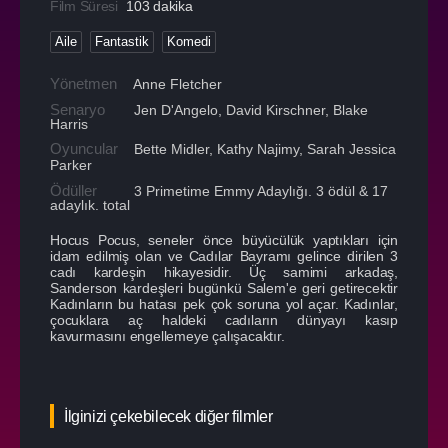
Film Süresi
103 dakika
Aile
Fantastik
Komedi
Yönetmen
Anne Fletcher
Senaryo
Jen D'Angelo, David Kirschner, Blake
Harris
Oyuncular
Bette Midler
,
Kathy Najimy
,
Sarah Jessica
Parker
Ödüller
3 Primetime Emmy Adaylığı. 3 ödül & 17
adaylık. total
Hocus Pocus, seneler önce büyücülük yaptıkları için
idam edilmiş olan ve Cadılar Bayramı gelince dirilen 3
cadı kardeşin hikayesidir. Üç samimi arkadaş,
Sanderson kardeşleri bugünkü Salem'e geri getirecektir
Kadınların bu hatası pek çok soruna yol açar. Kadınlar,
çocuklara aç haldeki cadıların dünyayı kasıp
kavurmasını engellemeye çalışacaktır.
İlginizi çekebilecek diğer filmler