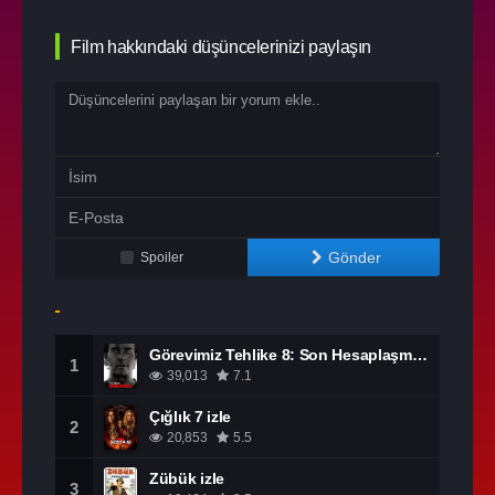
Film hakkındaki düşüncelerinizi paylaşın
Gönder
Spoiler
Görevimiz Tehlike 8: Son Hesaplaşma izle
1
39,013
7.1
Çığlık 7 izle
2
20,853
5.5
Zübük izle
3