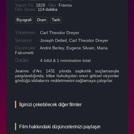
Yapım Yılı
1928
Ülke
Fransa
Film Süresi
114 dakika
Biyografi
Dram
Tarih
Yönetmen
Carl Theodor Dreyer
Senaryo
Joseph Delteil, Carl Theodor Dreyer
Oyuncular
André Berley
,
Eugene Silvain
,
Maria
Falconetti
Ödüller
4 ödül & 1 nomination total
Jeanne d'Arc 1431 yılında sapkınlık suçlamasıyla
yargılandığında, kilise hukukçuları onun göksel vizyonlar
gördüğü iddialarını reddetmesini sağlamaya çalışırlar.
İlginizi çekebilecek diğer filmler
Film hakkındaki düşüncelerinizi paylaşın