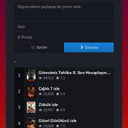
Gönder
Spoiler
Görevimiz Tehlike 8: Son Hesaplaşma izle
1
39,012
7.1
Çığlık 7 izle
2
20,850
5.5
Zübük izle
3
19,457
8.5
Güzel Gürültücü izle
4
19,028
7.5