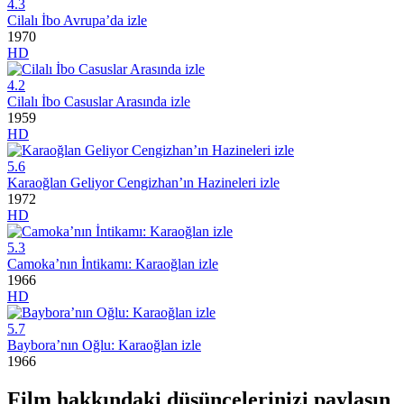
4.3
Cilalı İbo Avrupa’da izle
1970
HD
4.2
Cilalı İbo Casuslar Arasında izle
1959
HD
5.6
Karaoğlan Geliyor Cengizhan’ın Hazineleri izle
1972
HD
5.3
Camoka’nın İntikamı: Karaoğlan izle
1966
HD
5.7
Baybora’nın Oğlu: Karaoğlan izle
1966
Film hakkındaki düşüncelerinizi paylaşın