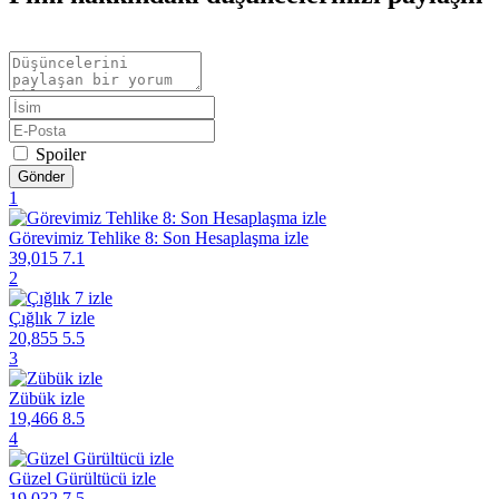
Spoiler
Gönder
1
Görevimiz Tehlike 8: Son Hesaplaşma izle
39,015
7.1
2
Çığlık 7 izle
20,855
5.5
3
Zübük izle
19,466
8.5
4
Güzel Gürültücü izle
19,032
7.5