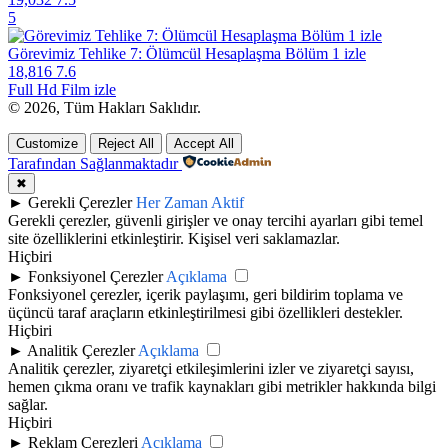
5
Görevimiz Tehlike 7: Ölümcül Hesaplaşma Bölüm 1 izle
18,816
7.6
Full Hd Film izle
© 2026, Tüm Hakları Saklıdır.
Customize
Reject All
Accept All
Tarafından Sağlanmaktadır
✖
►
Gerekli Çerezler
Her Zaman Aktif
Gerekli çerezler, güvenli girişler ve onay tercihi ayarları gibi temel
site özelliklerini etkinleştirir. Kişisel veri saklamazlar.
Hiçbiri
►
Fonksiyonel Çerezler
Açıklama
Fonksiyonel çerezler, içerik paylaşımı, geri bildirim toplama ve
üçüncü taraf araçların etkinleştirilmesi gibi özellikleri destekler.
Hiçbiri
►
Analitik Çerezler
Açıklama
Analitik çerezler, ziyaretçi etkileşimlerini izler ve ziyaretçi sayısı,
hemen çıkma oranı ve trafik kaynakları gibi metrikler hakkında bilgi
sağlar.
Hiçbiri
►
Reklam Çerezleri
Açıklama