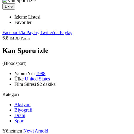
Ekle
İzleme Listesi
Favoriler
Facebook'ta Paylaş
Twitter'da Paylaş
6.8
IMDB Puanı
Kan Sporu izle
(
Bloodsport
)
Yapım Yılı
1988
Ülke
United States
Film Süresi
92 dakika
Kategori
Aksiyon
Biyografi
Dram
Spor
Yönetmen
Newt Arnold