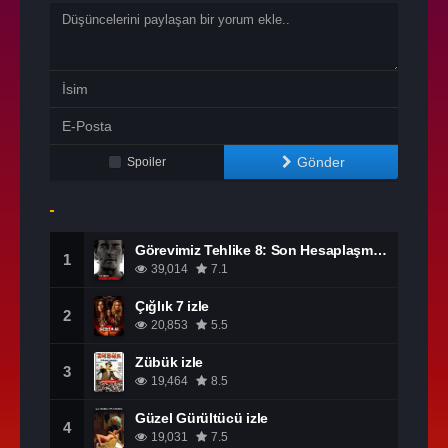
Gönder
Spoiler
Görevimiz Tehlike 8: Son Hesaplaşma izle
1
39,014
7.1
Çığlık 7 izle
2
20,853
5.5
Zübük izle
3
19,464
8.5
Güzel Gürültücü izle
4
19,031
7.5