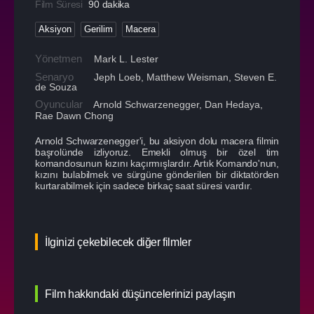
Film Süresi
90 dakika
Aksiyon
Gerilim
Macera
Yönetmen
Mark L. Lester
Senaryo
Jeph Loeb, Matthew Weisman, Steven E.
de Souza
Oyuncular
Arnold Schwarzenegger
,
Dan Hedaya
,
Rae Dawn Chong
Arnold Schwarzenegger'i, bu aksiyon dolu macera filmin
başrolünde izliyoruz. Emekli olmuş bir özel tim
komandosunun kızını kaçırmışlardır. Artık Komando'nun,
kızını bulabilmek ve sürgüne gönderilen bir diktatörden
kurtarabilmek için sadece birkaç saat süresi vardır.
İlginizi çekebilecek diğer filmler
Film hakkındaki düşüncelerinizi paylaşın