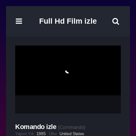
Full Hd Film izle
Komando izle
(
Commando
)
Yapım Yılı
1985
Ülke
United States