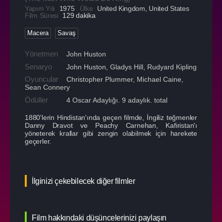
Yapım Yılı
1975
Ülke
United Kingdom
,
United States
Film Süresi
129 dakika
Macera
Savaş
Yönetmen
John Huston
Senaryo
John Huston, Gladys Hill, Rudyard Kipling
Oyuncular
Christopher Plummer
,
Michael Caine
,
Sean Connery
Ödüller
4 Oscar Adaylığı. 9 adaylık. total
1880'lerin Hindistan'ında geçen filmde, İngiliz teğmenler
Danny Dravot ve Peachy Carnehan, Kafiristan'ı
yöneterek krallar gibi zengin olabilmek için harekete
geçerler.
İlginizi çekebilecek diğer filmler
Film hakkındaki düşüncelerinizi paylaşın