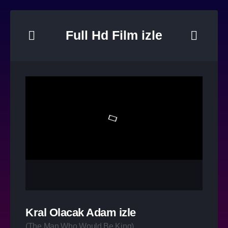
Full Hd Film izle
Kral Olacak Adam izle
(
The Man Who Would Be King
)