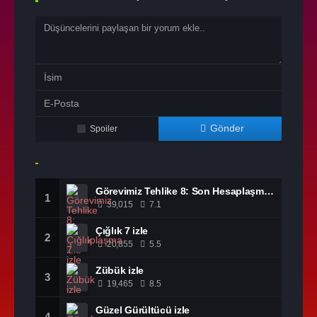
Gönder
Spoiler
Görevimiz Tehlike 8: Son Hesaplaşma izle
1
39,015
7.1
Çığlık 7 izle
2
20,855
5.5
Zübük izle
3
19,465
8.5
Güzel Gürültücü izle
4