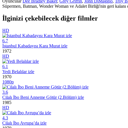
Oyuncular
Dee Bradley Baker
,
Grey Griffin
,
John DiMaggio
,
Troy B
Süpermen, Batman, Wonder Woman ve Adalet Birliği'nin geri kalanı dü
İlginizi çekebilecek diğer filmler
HD
6.7
İstanbul Kabadayısı Kara Murat izle
1972
HD
6.1
Yedi Belalılar izle
1970
1080p
3.6
Cilalı İbo Beni Anneme Götür (2.Bölüm) izle
1985
HD
4.3
Cilalı İbo Avrupa’da izle