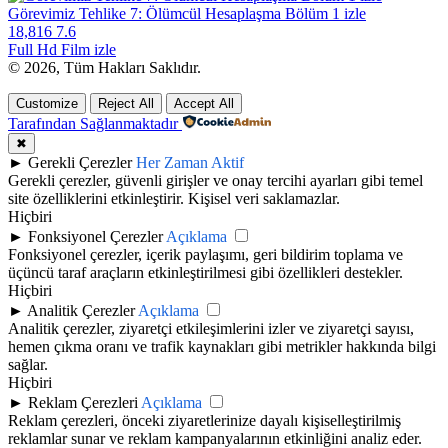
Görevimiz Tehlike 7: Ölümcül Hesaplaşma Bölüm 1 izle
18,816
7.6
Full Hd Film izle
© 2026, Tüm Hakları Saklıdır.
Customize
Reject All
Accept All
Tarafından Sağlanmaktadır
✖
►
Gerekli Çerezler
Her Zaman Aktif
Gerekli çerezler, güvenli girişler ve onay tercihi ayarları gibi temel
site özelliklerini etkinleştirir. Kişisel veri saklamazlar.
Hiçbiri
►
Fonksiyonel Çerezler
Açıklama
Fonksiyonel çerezler, içerik paylaşımı, geri bildirim toplama ve
üçüncü taraf araçların etkinleştirilmesi gibi özellikleri destekler.
Hiçbiri
►
Analitik Çerezler
Açıklama
Analitik çerezler, ziyaretçi etkileşimlerini izler ve ziyaretçi sayısı,
hemen çıkma oranı ve trafik kaynakları gibi metrikler hakkında bilgi
sağlar.
Hiçbiri
►
Reklam Çerezleri
Açıklama
Reklam çerezleri, önceki ziyaretlerinize dayalı kişiselleştirilmiş
reklamlar sunar ve reklam kampanyalarının etkinliğini analiz eder.