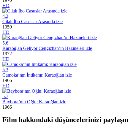
1970
HD
4.2
Cilalı İbo Casuslar Arasında izle
1959
HD
5.6
Karaoğlan Geliyor Cengizhan’ın Hazineleri izle
1972
HD
5.3
Camoka’nın İntikamı: Karaoğlan izle
1966
HD
5.7
Baybora’nın Oğlu: Karaoğlan izle
1966
Film hakkındaki düşüncelerinizi paylaşın