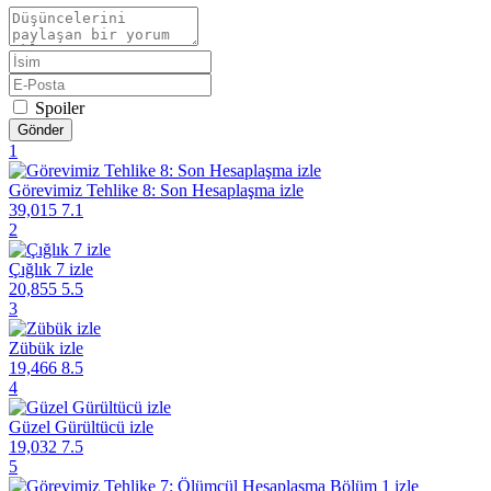
Spoiler
Gönder
1
Görevimiz Tehlike 8: Son Hesaplaşma izle
39,015
7.1
2
Çığlık 7 izle
20,855
5.5
3
Zübük izle
19,466
8.5
4
Güzel Gürültücü izle
19,032
7.5
5