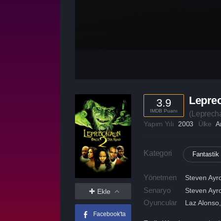
Leprec
3.9
IMDB Puanı
(
Leprech
Yapım Yılı
2003
Ülke
A
Kategori
Fantastik
Yönetmen
Steven Ayr
Senaryo
Steven Ayr
Ekle
Oyuncular
Laz Alonso
Facebook'ta