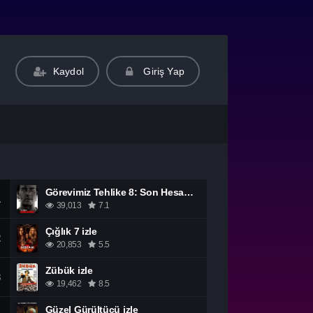
Kaydol
Giriş Yap
Görevimiz Tehlike 8: Son Hesaplaşma izle
1
39,013
7.1
Çığlık 7 izle
2
20,853
5.5
Zübük izle
3
19,462
8.5
Güzel Gürültücü izle