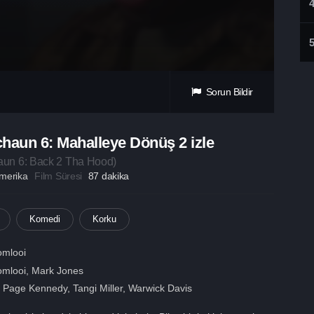
Sorun Bildir
haun 6: Mahalleye Dönüş 2 izle
aun 6: Back 2 Tha Hood
)
merika
Film Süresi
87 dakika
Komedi
Korku
omlooi
omlooi, Mark Jones
,
Page Kennedy
,
Tangi Miller
,
Warwick Davis