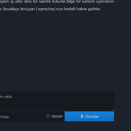
rı içi altın dolu bir sandık bulurlar.Bilge bir kahinin uyarılarını
nı fanatikçe koruyan Leprechau'nun hedefi haline gelirler.
Gönder
Spoiler