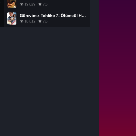
4
19,029
7.5
Görevimiz Tehlike 7: Ölümcül Hesaplaşma Bölüm 1 izle
5
18,812
7.6