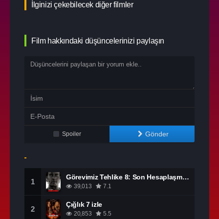
İlginizi çekebilecek diğer filmler
Film hakkındaki düşüncelerinizi paylaşın
Gönder
Spoiler
Görevimiz Tehlike 8: Son Hesaplaşma izle
1
39,013
7.1
Çığlık 7 izle
2
20,853
5.5