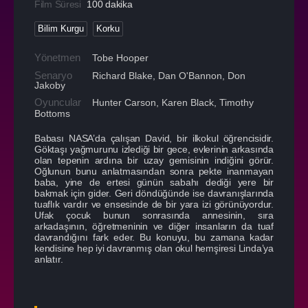
Film Süresi
100 dakika
Bilim Kurgu
Korku
Yönetmen
Tobe Hooper
Senaryo
Richard Blake, Dan O'Bannon, Don
Jakoby
Oyuncular
Hunter Carson
,
Karen Black
,
Timothy
Bottoms
Babası NASA’da çalışan David, bir ilkokul öğrencisidir.
Göktaşı yağmurunu izlediği bir gece, evlerinin arkasında
olan tepenin ardına bir uzay gemisinin indiğini görür.
Oğlunun bunu anlatmasından sonra pekte inanmayan
baba, yine de ertesi günün sabahı dediği yere bir
bakmak için gider. Geri döndüğünde ise davranışlarında
tuaflık vardır ve ensesinde de bir yara izi görünüyordur.
Ufak çocuk bunun sonrasında annesinin, sıra
arkadaşının, öğretmeninin ve diğer insanların da tuaf
davrandığını fark eder. Bu konuyu, bu zamana kadar
kendisine hep iyi davranmış olan okul hemşiresi Linda’ya
anlatır.