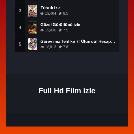
Zübük izle
3
19,464
8.5
Güzel Gürültücü izle
4
19,030
7.5
Görevimiz Tehlike 7: Ölümcül Hesaplaşma Bölüm 1 izle
5
18,813
7.6
Full Hd Film izle