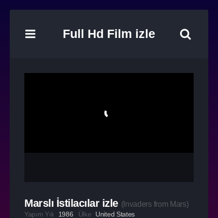
Full Hd Film izle
Marslı İstilacılar izle
(
Invaders from Mars
)
Yapım Yılı
1986
Ülke
United States