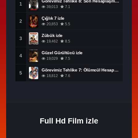
Görevimiz Tehlike 8: Son Hesaplaşma izle
1
39,013
7.1
Çığlık 7 izle
2
20,853
5.5
Zübük izle
3
19,462
8.5
Güzel Gürültücü izle
4
19,029
7.5
Görevimiz Tehlike 7: Ölümcül Hesaplaşma Bölüm 1 izle
5
18,812
7.6
Full Hd Film izle