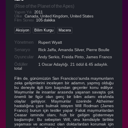
(
Rise of the Planet of the Apes
)
Yapım Yılı
2011
Ülke
Canada
,
United Kingdom
,
United States
Film Süresi
105 dakika
Aksiyon
Bilim Kurgu
Macera
Yönetmen
Rupert Wyatt
Senaryo
Rick Jaffa, Amanda Silver, Pierre Boulle
Oyuncular
Andy Serkis
,
Freida Pinto
,
James Franco
Ödüller
1 Oscar Adaylığı. 21 ödül & 45 adaylık.
total
Film de, günümüzün San Francisco'sunda maymunların
zeka gelişimlerini inceleyen bir adamın, yapmış olduğu
bu deneyle ilgili tüm başından geçenler konu ediliyor.
Maymunlar ile insanlar arasında yaşanan savaşta çok
önemli bir figür olan genç bir bilim adamı etrafında
olaylar gelişiyor. Maymunlar üzerinde Alzheimer
hastalığına çare bulmak isteyen Will Rodman (James
Franco) bunun için testler yapar. Fakat maymunlardan
Ceasar isminde olanı, hızlı bir gelişim göstermeye
başlamıştır. Bu sebepten Will, onu kendisiyle birlikte
yaşaması ve acımasız olan doktarlardan korumak için