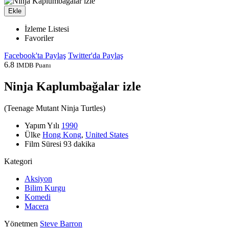
Ekle
İzleme Listesi
Favoriler
Facebook'ta Paylaş
Twitter'da Paylaş
6.8
IMDB Puanı
Ninja Kaplumbağalar izle
(
Teenage Mutant Ninja Turtles
)
Yapım Yılı
1990
Ülke
Hong Kong
,
United States
Film Süresi
93 dakika
Kategori
Aksiyon
Bilim Kurgu
Komedi
Macera
Yönetmen
Steve Barron