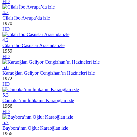
HD
4.3
Cilalı İbo Avrupa’da izle
1970
HD
4.2
Cilalı İbo Casuslar Arasında izle
1959
HD
5.6
Karaoğlan Geliyor Cengizhan’ın Hazineleri izle
1972
HD
5.3
Camoka’nın İntikamı: Karaoğlan izle
1966
HD
5.7
Baybora’nın Oğlu: Karaoğlan izle
1966