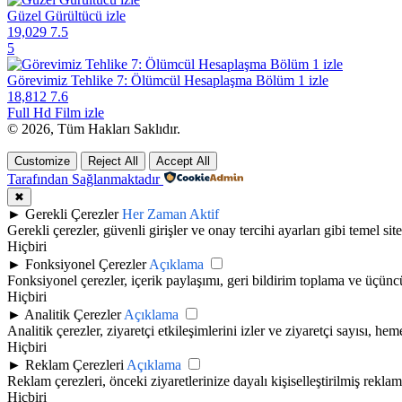
Güzel Gürültücü izle
19,029
7.5
5
Görevimiz Tehlike 7: Ölümcül Hesaplaşma Bölüm 1 izle
18,812
7.6
Full Hd Film izle
© 2026, Tüm Hakları Saklıdır.
Customize
Reject All
Accept All
Tarafından Sağlanmaktadır
✖
►
Gerekli Çerezler
Her Zaman Aktif
Gerekli çerezler, güvenli girişler ve onay tercihi ayarları gibi temel site 
Hiçbiri
►
Fonksiyonel Çerezler
Açıklama
Fonksiyonel çerezler, içerik paylaşımı, geri bildirim toplama ve üçüncü t
Hiçbiri
►
Analitik Çerezler
Açıklama
Analitik çerezler, ziyaretçi etkileşimlerini izler ve ziyaretçi sayısı, h
Hiçbiri
►
Reklam Çerezleri
Açıklama
Reklam çerezleri, önceki ziyaretlerinize dayalı kişiselleştirilmiş rekla
Hiçbiri