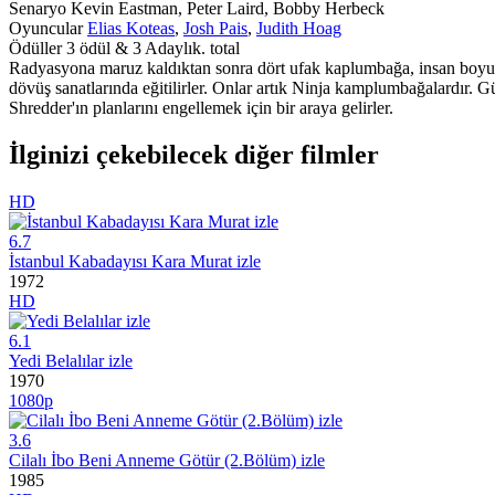
Senaryo
Kevin Eastman, Peter Laird, Bobby Herbeck
Oyuncular
Elias Koteas
,
Josh Pais
,
Judith Hoag
Ödüller
3 ödül & 3 Adaylık. total
Radyasyona maruz kaldıktan sonra dört ufak kaplumbağa, insan boyutun
dövüş sanatlarında eğitilirler. Onlar artık Ninja kamplumbağalardır. G
Shredder'ın planlarını engellemek için bir araya gelirler.
İlginizi çekebilecek diğer filmler
HD
6.7
İstanbul Kabadayısı Kara Murat izle
1972
HD
6.1
Yedi Belalılar izle
1970
1080p
3.6
Cilalı İbo Beni Anneme Götür (2.Bölüm) izle
1985