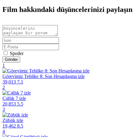
Film hakkındaki düşüncelerinizi paylaşın
Spoiler
Gönder
1
Görevimiz Tehlike 8: Son Hesaplaşma izle
39,013
7.1
2
Çığlık 7 izle
20,853
5.5
3
Zübük izle
19,462
8.5
4