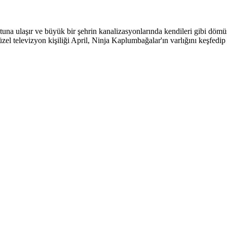
a ulaşır ve büyük bir şehrin kanalizasyonlarında kendileri gibi dömüşm
üzel televizyon kişiliği April, Ninja Kaplumbağalar'ın varlığını keşfed