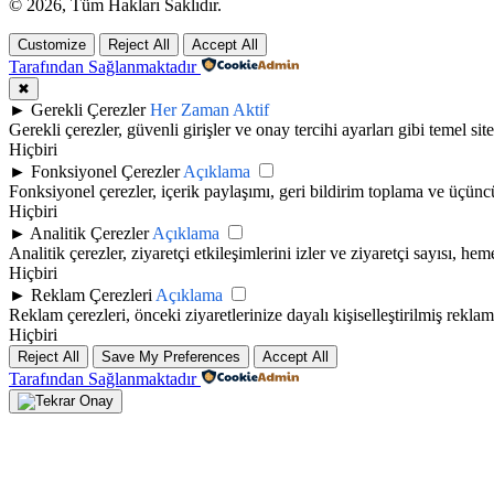
© 2026, Tüm Hakları Saklıdır.
Customize
Reject All
Accept All
Tarafından Sağlanmaktadır
✖
►
Gerekli Çerezler
Her Zaman Aktif
Gerekli çerezler, güvenli girişler ve onay tercihi ayarları gibi temel site 
Hiçbiri
►
Fonksiyonel Çerezler
Açıklama
Fonksiyonel çerezler, içerik paylaşımı, geri bildirim toplama ve üçüncü t
Hiçbiri
►
Analitik Çerezler
Açıklama
Analitik çerezler, ziyaretçi etkileşimlerini izler ve ziyaretçi sayısı, h
Hiçbiri
►
Reklam Çerezleri
Açıklama
Reklam çerezleri, önceki ziyaretlerinize dayalı kişiselleştirilmiş rekla
Hiçbiri
Reject All
Save My Preferences
Accept All
Tarafından Sağlanmaktadır