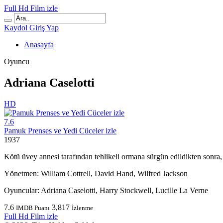
Full Hd Film izle
Kaydol
Giriş Yap
Anasayfa
Oyuncu
Adriana Caselotti
HD
7.6
Pamuk Prenses ve Yedi Cüceler izle
1937
Kötü üvey annesi tarafından tehlikeli ormana sürgün edildikten sonra, y
Yönetmen:
William Cottrell, David Hand, Wilfred Jackson
Oyuncular:
Adriana Caselotti, Harry Stockwell, Lucille La Verne
7.6
3,817
IMDB Puanı
İzlenme
Full Hd Film izle