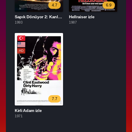
4.7
6.9
Sapık Dönüyor 2: Kanlı Kanatlar izle
Hellraiser izle
1993
1987
HD
7.7
Kirli Adam izle
1971