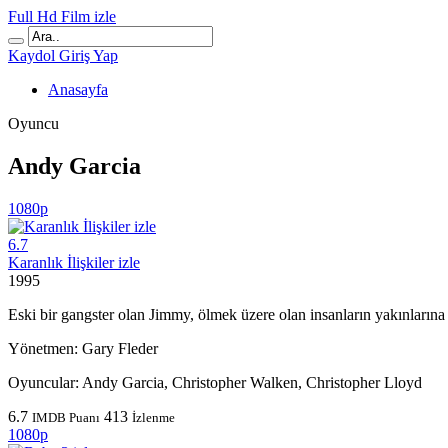
Full Hd Film izle
Kaydol
Giriş Yap
Anasayfa
Oyuncu
Andy Garcia
1080p
6.7
Karanlık İlişkiler izle
1995
Eski bir gangster olan Jimmy, ölmek üzere olan insanların yakınlarına d
Yönetmen:
Gary Fleder
Oyuncular:
Andy Garcia, Christopher Walken, Christopher Lloyd
6.7
413
IMDB Puanı
İzlenme
1080p