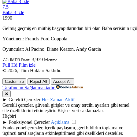
7.5
Baba 3 izle
1990
Gelmiş geçmiş en müthiş başyapıtlarından biri olan Baba serisinin üçün
Yönetmen:
Francis Ford Coppola
Oyuncular:
Al Pacino, Diane Keaton, Andy Garcia
7.5
3,979
IMDB Puanı
İzlenme
Full Hd Film izle
© 2026, Tüm Hakları Saklıdır.
Customize
Reject All
Accept All
Tarafından Sağlanmaktadır
✖
►
Gerekli Çerezler
Her Zaman Aktif
Gerekli çerezler, güvenli girişler ve onay tercihi ayarları gibi temel
site özelliklerini etkinleştirir. Kişisel veri saklamazlar.
Hiçbiri
►
Fonksiyonel Çerezler
Açıklama
Fonksiyonel çerezler, içerik paylaşımı, geri bildirim toplama ve
üçüncü taraf araçların etkinleştirilmesi gibi özellikleri destekler.