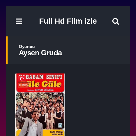
Full Hd Film izle
Oyuncu
Aysen Gruda
1080p