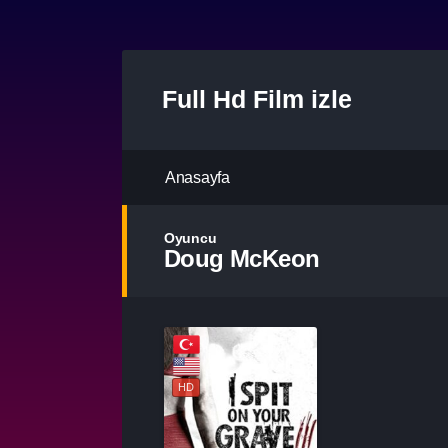
Full Hd Film izle
Anasayfa
Oyuncu
Doug McKeon
HD