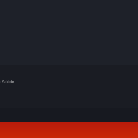
 Saklıdır.