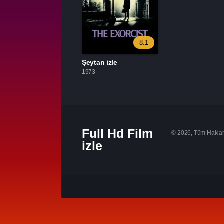
8.1
Şeytan izle
1973
Full Hd Film
© 2026, Tüm Hakları
izle