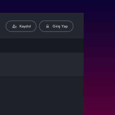
Kaydol
Giriş Yap