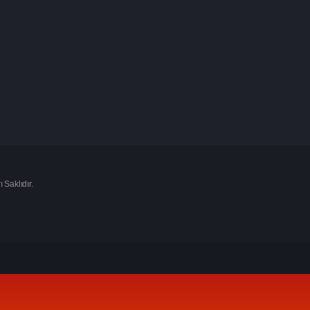
 Saklıdır.