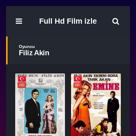
Full Hd Film izle
Oyuncu
Filiz Akin
HD
HD