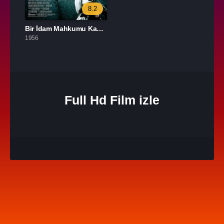
8.2
Bir İdam Mahkumu Kaçtı izle
1956
Full Hd Film izle