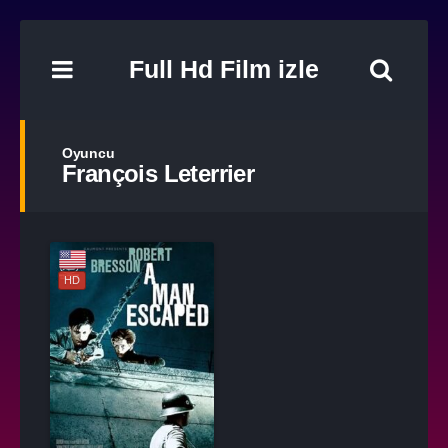
Full Hd Film izle
Oyuncu
François Leterrier
HD