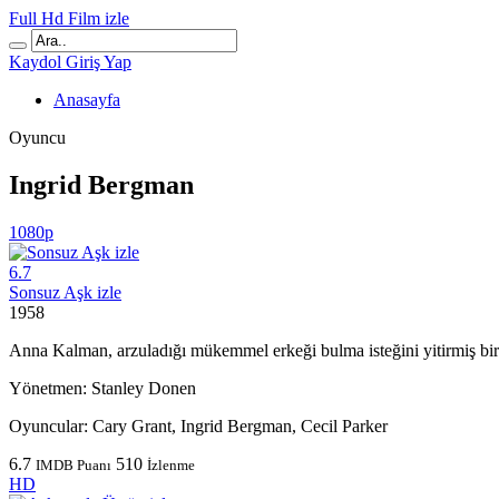
Full Hd Film izle
Kaydol
Giriş Yap
Anasayfa
Oyuncu
Ingrid Bergman
1080p
6.7
Sonsuz Aşk izle
1958
Anna Kalman, arzuladığı mükemmel erkeği bulma isteğini yitirmiş bir
Yönetmen:
Stanley Donen
Oyuncular:
Cary Grant, Ingrid Bergman, Cecil Parker
6.7
510
IMDB Puanı
İzlenme
HD