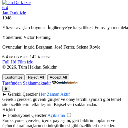
6.4
Jan Dark izle
1948
Yüzyılsavaşları boyunca İngiltereye'ye karşı ülkesi Fransa'ya memlek
Yönetmen:
Victor Fleming
Oyuncular:
Ingrid Bergman, José Ferrer, Selena Royle
6.4
142
IMDB Puanı
İzlenme
Full Hd Film izle
© 2026, Tüm Hakları Saklıdır.
Customize
Reject All
Accept All
Tarafından Sağlanmaktadır
✖
►
Gerekli Çerezler
Her Zaman Aktif
Gerekli çerezler, güvenli girişler ve onay tercihi ayarları gibi temel
site özelliklerini etkinleştirir. Kişisel veri saklamazlar.
Hiçbiri
►
Fonksiyonel Çerezler
Açıklama
Fonksiyonel çerezler, içerik paylaşımı, geri bildirim toplama ve
üçüncü taraf araçların etkinleştirilmesi gibi özellikleri destekler.