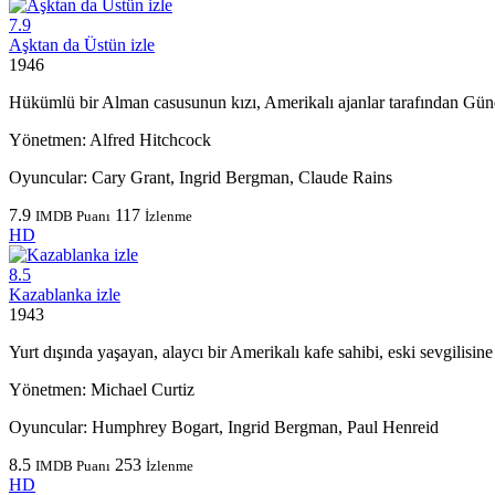
7.9
Aşktan da Üstün izle
1946
Hükümlü bir Alman casusunun kızı, Amerikalı ajanlar tarafından Güne
Yönetmen:
Alfred Hitchcock
Oyuncular:
Cary Grant, Ingrid Bergman, Claude Rains
7.9
117
IMDB Puanı
İzlenme
HD
8.5
Kazablanka izle
1943
Yurt dışında yaşayan, alaycı bir Amerikalı kafe sahibi, eski sevgilisin
Yönetmen:
Michael Curtiz
Oyuncular:
Humphrey Bogart, Ingrid Bergman, Paul Henreid
8.5
253
IMDB Puanı
İzlenme
HD