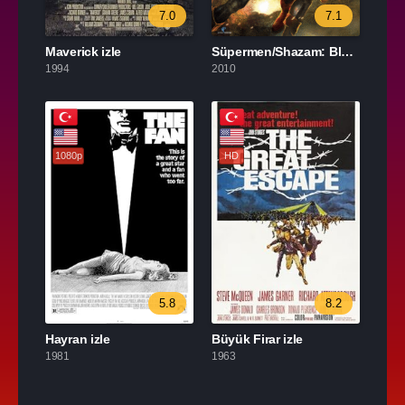
7.0
7.1
Maverick izle
Süpermen/Shazam: Black Adam’ın Dönüşü izle
1994
2010
1080p
HD
5.8
8.2
Hayran izle
Büyük Firar izle
1981
1963