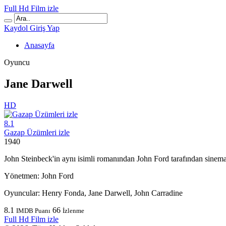
Full Hd Film izle
Kaydol
Giriş Yap
Anasayfa
Oyuncu
Jane Darwell
HD
8.1
Gazap Üzümleri izle
1940
John Steinbeck'in aynı isimli romanından John Ford tarafından sinema
Yönetmen:
John Ford
Oyuncular:
Henry Fonda, Jane Darwell, John Carradine
8.1
66
IMDB Puanı
İzlenme
Full Hd Film izle