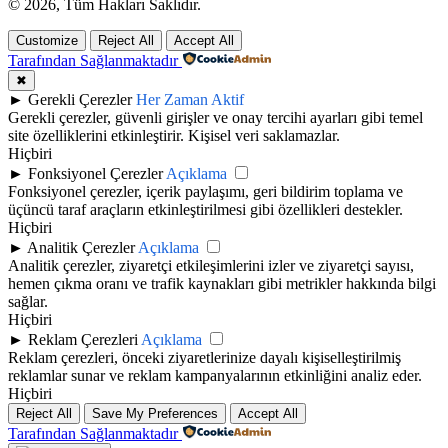
© 2026, Tüm Hakları Saklıdır.
Customize
Reject All
Accept All
Tarafından Sağlanmaktadır
✖
►
Gerekli Çerezler
Her Zaman Aktif
Gerekli çerezler, güvenli girişler ve onay tercihi ayarları gibi temel
site özelliklerini etkinleştirir. Kişisel veri saklamazlar.
Hiçbiri
►
Fonksiyonel Çerezler
Açıklama
Fonksiyonel çerezler, içerik paylaşımı, geri bildirim toplama ve
üçüncü taraf araçların etkinleştirilmesi gibi özellikleri destekler.
Hiçbiri
►
Analitik Çerezler
Açıklama
Analitik çerezler, ziyaretçi etkileşimlerini izler ve ziyaretçi sayısı,
hemen çıkma oranı ve trafik kaynakları gibi metrikler hakkında bilgi
sağlar.
Hiçbiri
►
Reklam Çerezleri
Açıklama
Reklam çerezleri, önceki ziyaretlerinize dayalı kişiselleştirilmiş
reklamlar sunar ve reklam kampanyalarının etkinliğini analiz eder.
Hiçbiri
Reject All
Save My Preferences
Accept All
Tarafından Sağlanmaktadır