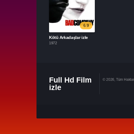
6.9
Kötü Arkadaşlar izle
1972
Full Hd Film
© 2026, Tüm Hakları
izle