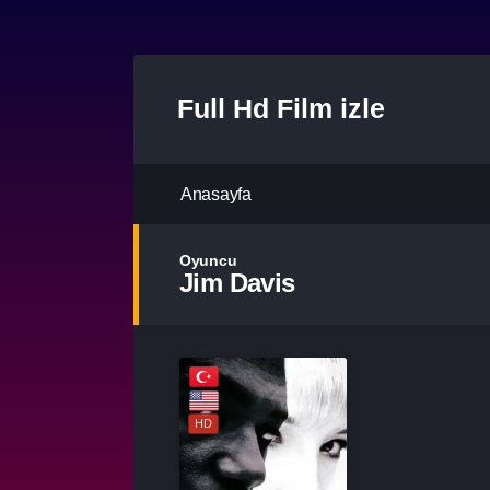
Full Hd Film izle
Anasayfa
Oyuncu
Jim Davis
HD