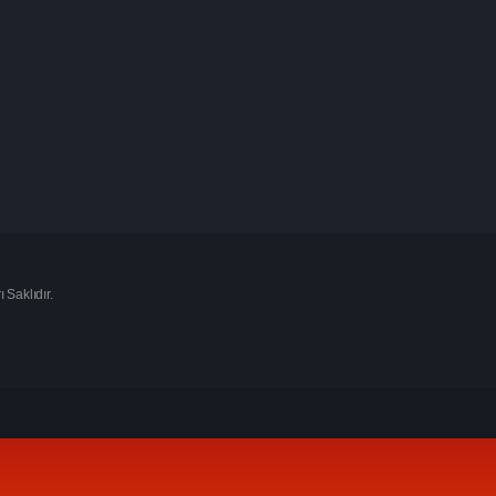
 Saklıdır.