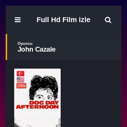
Full Hd Film izle
Oyuncu
John Cazale
1080p