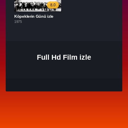
8.0
Köpeklerin Günü izle
1975
Full Hd Film izle