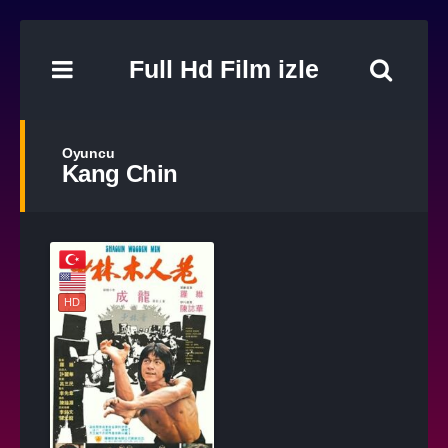
Full Hd Film izle
Oyuncu
Kang Chin
HD