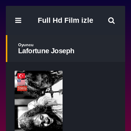
Full Hd Film izle
Oyuncu
Lafortune Joseph
1080p