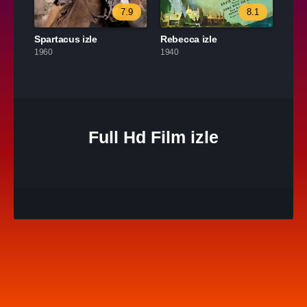
7.9
8.1
Spartacus izle
Rebecca izle
1960
1940
Full Hd Film izle