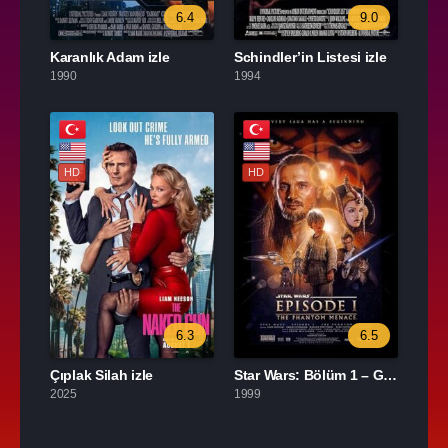
6.4
9.0
Karanlık Adam izle
Schindler’in Listesi izle
1990
1994
HD
HD
6.3
6.5
Çıplak Silah izle
Star Wars: Bölüm 1 – Gizli Tehlike izle
2025
1999