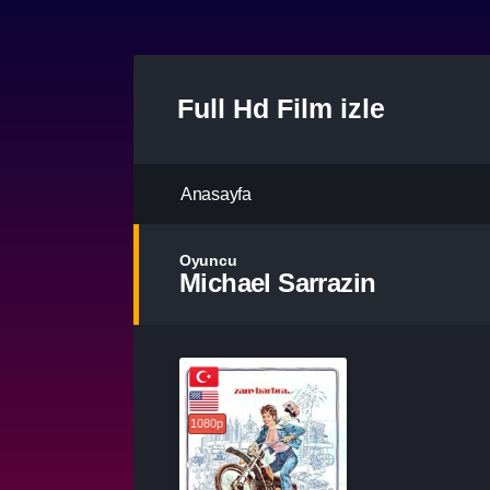
Full Hd Film izle
Anasayfa
Oyuncu
Michael Sarrazin
1080p