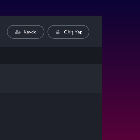
Kaydol
Giriş Yap