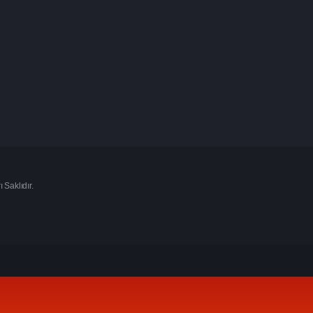
 Saklıdır.