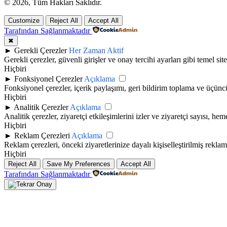
© 2026, Tüm Hakları Saklıdır.
Customize
Reject All
Accept All
Tarafından Sağlanmaktadır
✖
►
Gerekli Çerezler
Her Zaman Aktif
Gerekli çerezler, güvenli girişler ve onay tercihi ayarları gibi temel site 
Hiçbiri
►
Fonksiyonel Çerezler
Açıklama
Fonksiyonel çerezler, içerik paylaşımı, geri bildirim toplama ve üçüncü t
Hiçbiri
►
Analitik Çerezler
Açıklama
Analitik çerezler, ziyaretçi etkileşimlerini izler ve ziyaretçi sayısı, h
Hiçbiri
►
Reklam Çerezleri
Açıklama
Reklam çerezleri, önceki ziyaretlerinize dayalı kişiselleştirilmiş rekla
Hiçbiri
Reject All
Save My Preferences
Accept All
Tarafından Sağlanmaktadır