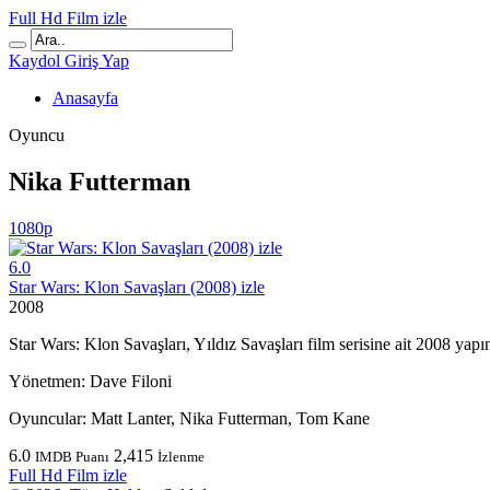
Full Hd Film izle
Kaydol
Giriş Yap
Anasayfa
Oyuncu
Nika Futterman
1080p
6.0
Star Wars: Klon Savaşları (2008) izle
2008
Star Wars: Klon Savaşları, Yıldız Savaşları film serisine ait 2008 yap
Yönetmen:
Dave Filoni
Oyuncular:
Matt Lanter, Nika Futterman, Tom Kane
6.0
2,415
IMDB Puanı
İzlenme
Full Hd Film izle