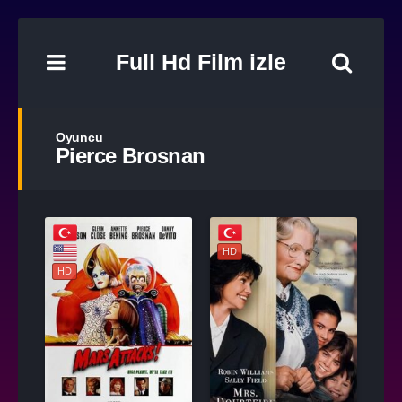
Full Hd Film izle
Oyuncu
Pierce Brosnan
HD
HD