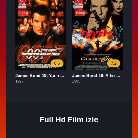
1080p
1080p
6.5
7.2
James Bond 19: Yarın Asla Ölmez izle
James Bond 18: Altın Göz izle
1997
1995
Full Hd Film izle