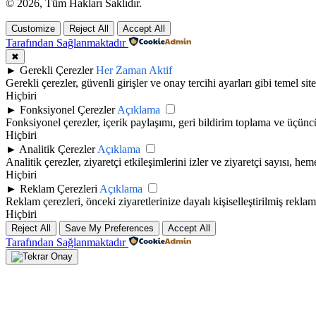
© 2026, Tüm Hakları Saklıdır.
Customize
Reject All
Accept All
Tarafından Sağlanmaktadır
✖
►
Gerekli Çerezler
Her Zaman Aktif
Gerekli çerezler, güvenli girişler ve onay tercihi ayarları gibi temel site 
Hiçbiri
►
Fonksiyonel Çerezler
Açıklama
Fonksiyonel çerezler, içerik paylaşımı, geri bildirim toplama ve üçüncü t
Hiçbiri
►
Analitik Çerezler
Açıklama
Analitik çerezler, ziyaretçi etkileşimlerini izler ve ziyaretçi sayısı, h
Hiçbiri
►
Reklam Çerezleri
Açıklama
Reklam çerezleri, önceki ziyaretlerinize dayalı kişiselleştirilmiş rekla
Hiçbiri
Reject All
Save My Preferences
Accept All
Tarafından Sağlanmaktadır