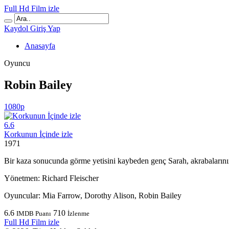
Full Hd Film izle
Kaydol
Giriş Yap
Anasayfa
Oyuncu
Robin Bailey
1080p
6.6
Korkunun İçinde izle
1971
Bir kaza sonucunda görme yetisini kaybeden genç Sarah, akrabalarını
Yönetmen:
Richard Fleischer
Oyuncular:
Mia Farrow, Dorothy Alison, Robin Bailey
6.6
710
IMDB Puanı
İzlenme
Full Hd Film izle