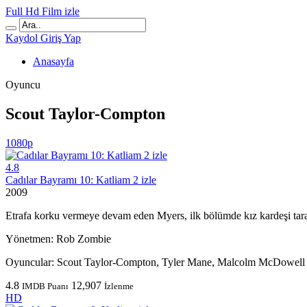
Full Hd Film izle
Kaydol
Giriş Yap
Anasayfa
Oyuncu
Scout Taylor-Compton
1080p
4.8
Cadılar Bayramı 10: Katliam 2 izle
2009
Etrafa korku vermeye devam eden Myers, ilk bölümde kız kardeşi tara
Yönetmen:
Rob Zombie
Oyuncular:
Scout Taylor-Compton, Tyler Mane, Malcolm McDowell
4.8
12,907
IMDB Puanı
İzlenme
HD