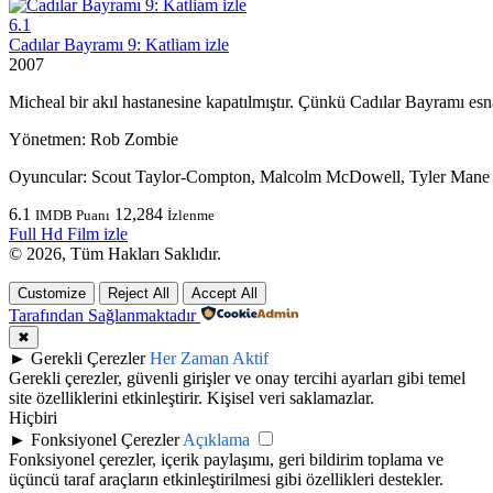
6.1
Cadılar Bayramı 9: Katliam izle
2007
Micheal bir akıl hastanesine kapatılmıştır. Çünkü Cadılar Bayramı esn
Yönetmen:
Rob Zombie
Oyuncular:
Scout Taylor-Compton, Malcolm McDowell, Tyler Mane
6.1
12,284
IMDB Puanı
İzlenme
Full Hd Film izle
© 2026, Tüm Hakları Saklıdır.
Customize
Reject All
Accept All
Tarafından Sağlanmaktadır
✖
►
Gerekli Çerezler
Her Zaman Aktif
Gerekli çerezler, güvenli girişler ve onay tercihi ayarları gibi temel
site özelliklerini etkinleştirir. Kişisel veri saklamazlar.
Hiçbiri
►
Fonksiyonel Çerezler
Açıklama
Fonksiyonel çerezler, içerik paylaşımı, geri bildirim toplama ve
üçüncü taraf araçların etkinleştirilmesi gibi özellikleri destekler.