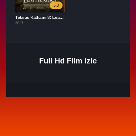
5.0
Teksas Katliamı 8: Leatherface izle
2017
Full Hd Film izle