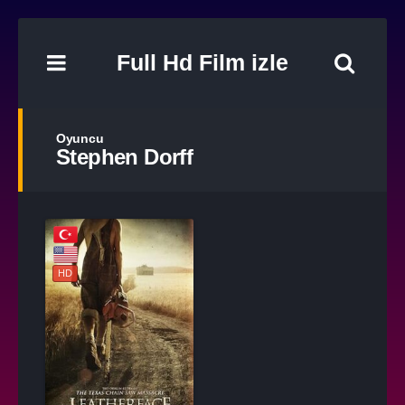
Full Hd Film izle
Oyuncu
Stephen Dorff
HD