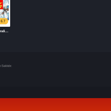
6.7
James Bond 6: Kraliçe’nin Hizmetinde izle
 Saklıdır.