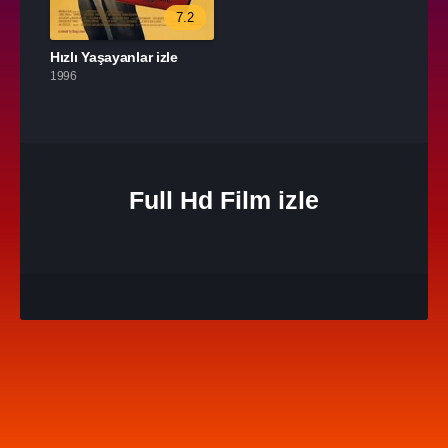
7.2
Hızlı Yaşayanlar izle
1996
Full Hd Film izle