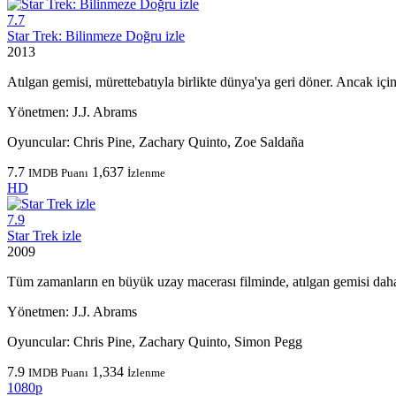
7.7
Star Trek: Bilinmeze Doğru izle
2013
Atılgan gemisi, mürettebatıyla birlikte dünya'ya geri döner. Ancak içi
Yönetmen:
J.J. Abrams
Oyuncular:
Chris Pine, Zachary Quinto, Zoe Saldaña
7.7
1,637
IMDB Puanı
İzlenme
HD
7.9
Star Trek izle
2009
Tüm zamanların en büyük uzay macerası filminde, atılgan gemisi daha 
Yönetmen:
J.J. Abrams
Oyuncular:
Chris Pine, Zachary Quinto, Simon Pegg
7.9
1,334
IMDB Puanı
İzlenme
1080p