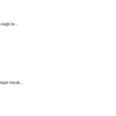
 bağlı he...
kiple büyük...