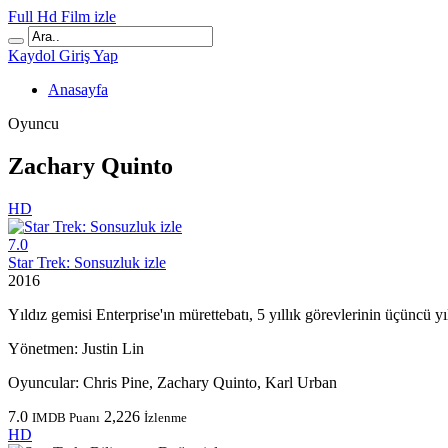
Full Hd Film izle
Kaydol
Giriş Yap
Anasayfa
Oyuncu
Zachary Quinto
HD
7.0
Star Trek: Sonsuzluk izle
2016
Yıldız gemisi Enterprise'ın mürettebatı, 5 yıllık görevlerinin üçüncü yıl
Yönetmen:
Justin Lin
Oyuncular:
Chris Pine, Zachary Quinto, Karl Urban
7.0
2,226
IMDB Puanı
İzlenme
HD