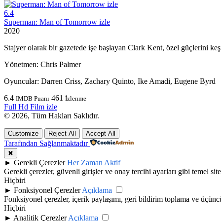
6.4
Superman: Man of Tomorrow izle
2020
Stajyer olarak bir gazetede işe başlayan Clark Kent, özel güçlerini keş
Yönetmen:
Chris Palmer
Oyuncular:
Darren Criss, Zachary Quinto, Ike Amadi, Eugene Byrd
6.4
461
IMDB Puanı
İzlenme
Full Hd Film izle
© 2026, Tüm Hakları Saklıdır.
Customize
Reject All
Accept All
Tarafından Sağlanmaktadır
✖
►
Gerekli Çerezler
Her Zaman Aktif
Gerekli çerezler, güvenli girişler ve onay tercihi ayarları gibi temel site 
Hiçbiri
►
Fonksiyonel Çerezler
Açıklama
Fonksiyonel çerezler, içerik paylaşımı, geri bildirim toplama ve üçüncü t
Hiçbiri
►
Analitik Çerezler
Açıklama