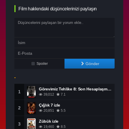
Film hakkındaki düşüncelerinizi paylaşın
Gönder
Spoiler
Görevimiz Tehlike 8: Son Hesaplaşma izle
1
39,012
7.1
Çığlık 7 izle
2
20,851
5.5
Zübük izle
3
19,460
8.5