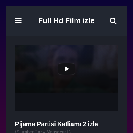
Full Hd Film izle
Pijama Partisi Katliamı 2 izle
(
Slumber Party Massacre II
)