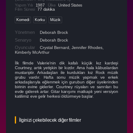
Yapım Yılı
1987
Ülke
United States
Film Süresi
77 dakika
Komedi
Korku
Müzik
Yönetmen
Deborah Brock
Senaryo
Deborah Brock
Oyuncular
Crystal Bernard
,
Jennifer Rhodes
,
Kimberly McArthur
İlk filmde Valerie'nin dik kafalı küçük kız kardeşi
Courtney, artık yetişkin bir kızdır. Ama hala kâbuslardan
mustariptir. Arkadaşları ile kurdukları kız Rock müzik
grubu vardır. Hafta sonu müzik yapmak ve erkek
arkadaşlarıyla eğlenmek için gurubun diğer üyelerinden
birinin evine giderler. Courtney rüyaları ve sanrıları bu
evde giderek artar. Gitar karışımı matkaplı yeni versiyon
katilimiz eve gelir herkesi öldürmeye başlar.
İlginizi çekebilecek diğer filmler