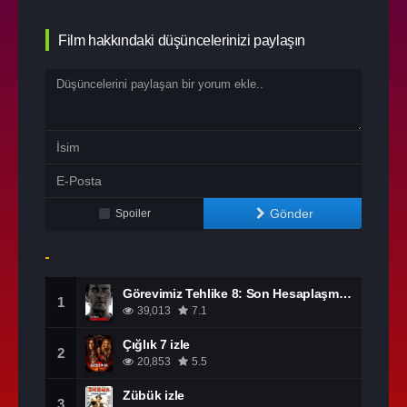
Film hakkındaki düşüncelerinizi paylaşın
Gönder
Spoiler
Görevimiz Tehlike 8: Son Hesaplaşma izle
1
39,013
7.1
Çığlık 7 izle
2
20,853
5.5
Zübük izle
3