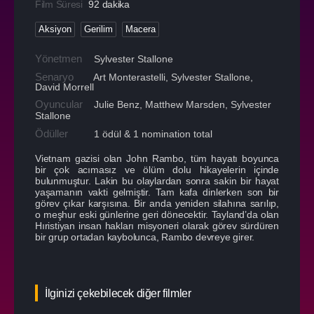
Film Süresi
92 dakika
Aksiyon
Gerilim
Macera
Yönetmen
Sylvester Stallone
Senaryo
Art Monterastelli, Sylvester Stallone,
David Morrell
Oyuncular
Julie Benz
,
Matthew Marsden
,
Sylvester
Stallone
Ödüller
1 ödül & 1 nomination total
Vietnam gazisi olan John Rambo, tüm hayatı boyunca
bir çok acımasız ve ölüm dolu hikayelerin içinde
bulunmuştur. Lakin bu olaylardan sonra sakin bir hayat
yaşamanın vakti gelmiştir. Tam kafa dinlerken son bir
görev çıkar karşısına. Bir anda yeniden silahına sarılıp,
o meşhur eski günlerine geri dönecektir. Tayland’da olan
Hıristiyan insan hakları misyoneri olarak görev sürdüren
bir grup ortadan kaybolunca, Rambo devreye girer.
İlginizi çekebilecek diğer filmler