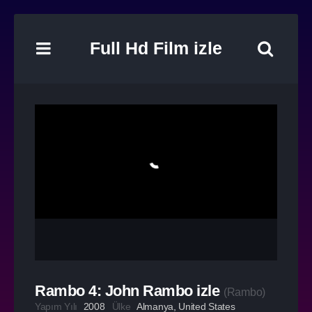
Full Hd Film izle
Rambo 4: John Rambo izle
(
Rambo
)
Yapım Yılı
2008
Ülke
Almanya
,
United States