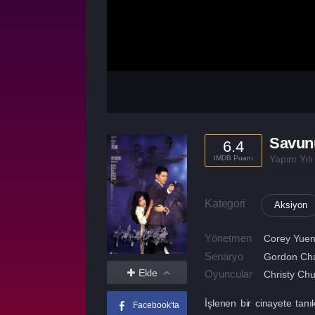
Savunu
6.4
Yapım Yıl
IMDB Puanı
Kategori
Aksiyon
Yönetmen
Corey Yue
Senaryo
Gordon Cha
Ekle
Oyuncular
Christy Ch
İşlenen bir cinayete tanı
Facebook'ta