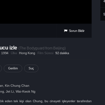
Sorun Bildir
cu izle
(
The Bodyguard from Beijing
)
ı
1994
Ülke
Hong Kong
Film Süresi
92 dakika
Gerilim
Suç
n
n, Kin Chung Chan
ung
,
Jet Li
,
Wai-Kwok Ng
klık eden tek kişi olan Chung, bu cinayeti işleyenler tarafından