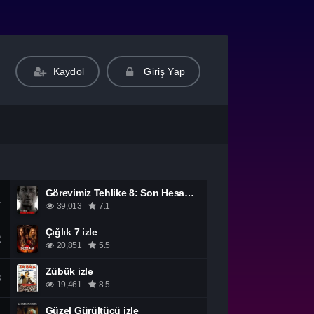
Kaydol
Giriş Yap
Görevimiz Tehlike 8: Son Hesaplaşma izle
1
39,013
7.1
Çığlık 7 izle
2
20,851
5.5
Zübük izle
3
19,461
8.5
Güzel Gürültücü izle