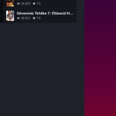
4
19,029
7.5
Görevimiz Tehlike 7: Ölümcül Hesaplaşma Bölüm 1 izle
5
18,812
7.6