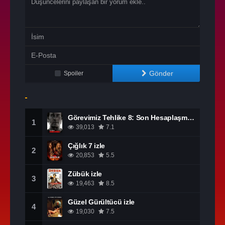
Gönder
Spoiler
Görevimiz Tehlike 8: Son Hesaplaşma izle
1
39,013
7.1
Çığlık 7 izle
2
20,853
5.5
Zübük izle
3
19,463
8.5
Güzel Gürültücü izle
4
19,030
7.5