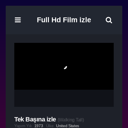
Full Hd Film izle
Tek Başına izle
(
Walking Tall
)
Yapım Yılı
1973
Ülke
United States