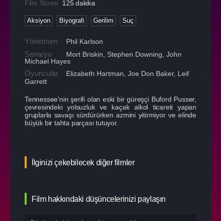
Film Süresi
125 dakika
Aksiyon
Biyografi
Gerilim
Suç
Yönetmen
Phil Karlson
Senaryo
Mort Briskin, Stephen Downing, John
Michael Hayes
Oyuncular
Elizabeth Hartman
,
Joe Don Baker
,
Leif
Garrett
Tennessee'nin şerifi olan eski bir güreşçi Buford Pusser,
çevresindeki yolsuzluk ve kaçak alkol ticareti yapan
gruplarla savaşı sürdürürken azmini yitirmiyor ve elinde
büyük bir tahta parçası tutuyor.
İlginizi çekebilecek diğer filmler
Film hakkındaki düşüncelerinizi paylaşın