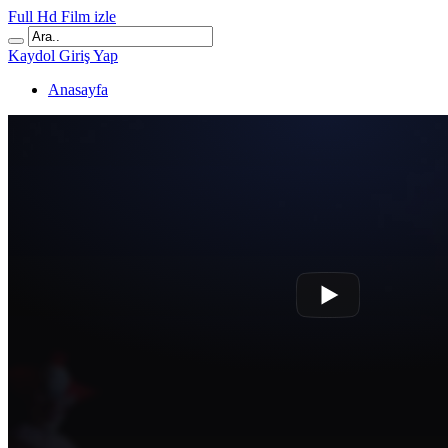
Full Hd Film izle
Kaydol
Giriş Yap
Anasayfa