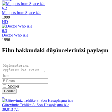
6.2
Muppets from Space izle
1999
HD
6.3
Doctor Who izle
1996
Film hakkındaki düşüncelerinizi paylaşın
Spoiler
Gönder
1
Görevimiz Tehlike 8: Son Hesaplaşma izle
39,013
7.1