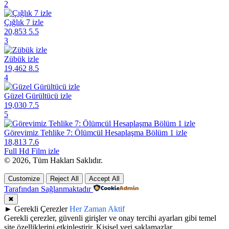
2
Çığlık 7 izle
20,853
5.5
3
Zübük izle
19,462
8.5
4
Güzel Gürültücü izle
19,030
7.5
5
Görevimiz Tehlike 7: Ölümcül Hesaplaşma Bölüm 1 izle
18,813
7.6
Full Hd Film izle
© 2026, Tüm Hakları Saklıdır.
Customize
Reject All
Accept All
Tarafından Sağlanmaktadır
✖
►
Gerekli Çerezler
Her Zaman Aktif
Gerekli çerezler, güvenli girişler ve onay tercihi ayarları gibi temel
site özelliklerini etkinleştirir. Kişisel veri saklamazlar.