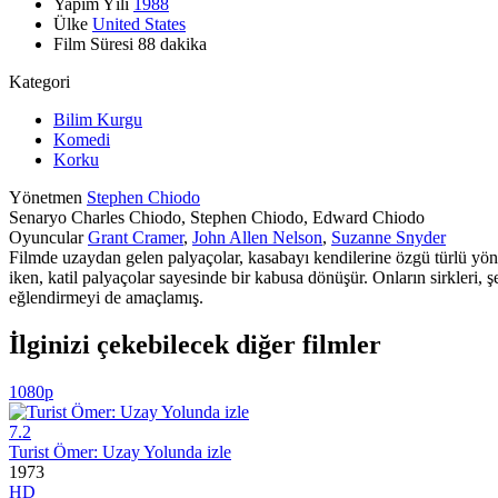
Yapım Yılı
1988
Ülke
United States
Film Süresi
88 dakika
Kategori
Bilim Kurgu
Komedi
Korku
Yönetmen
Stephen Chiodo
Senaryo
Charles Chiodo, Stephen Chiodo, Edward Chiodo
Oyuncular
Grant Cramer
,
John Allen Nelson
,
Suzanne Snyder
Filmde uzaydan gelen palyaçolar, kasabayı kendilerine özgü türlü yönt
iken, katil palyaçolar sayesinde bir kabusa dönüşür. Onların sirkleri, 
eğlendirmeyi de amaçlamış.
İlginizi çekebilecek diğer filmler
1080p
7.2
Turist Ömer: Uzay Yolunda izle
1973
HD